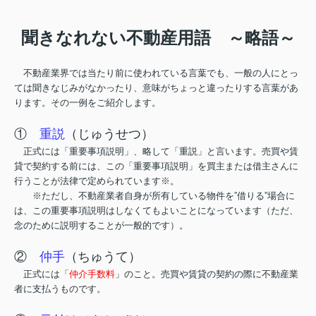
聞きなれない不動産用語 ～略語～
不動産業界では当たり前に使われている言葉でも、一般の人にとっ
ては聞きなじみがなかったり、意味がちょっと違ったりする言葉があ
ります。その一例をご紹介します。
①
重説
（じゅうせつ）
正式には「重要事項説明」、略して「重説」と言います。売買や賃
貸で契約する前には、この「重要事項説明」を買主または借主さんに
行うことが法律で定められています※。
※ただし、不動産業者自身が所有している物件を”借りる”場合に
は、この重要事項説明はしなくてもよいことになっています（ただ、
念のために説明することが一般的です）。
②
仲手
（ちゅうて）
正式には「
仲介手数料
」のこと。売買や賃貸の契約の際に不動産業
者に支払うものです。