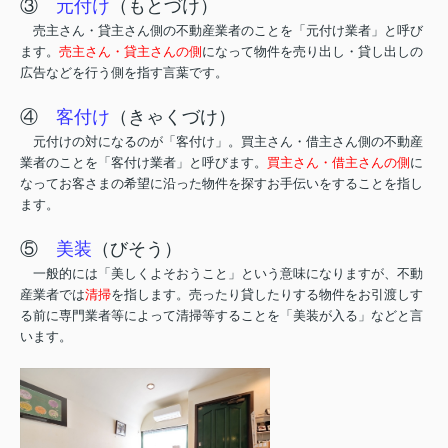
③
元付け
（もとづけ）
売主さん・貸主さん側の不動産業者
のことを
「元付け業者」と呼び
ます。
売主さん・貸主さんの側
になって物件を売り出し・貸し出しの
広告などを行う側を指す言葉です。
④
客付け
（きゃくづけ）
元付けの対になるのが「客付け」。買主さん・借主さん側の不動産
業者のことを「客付け業者」と呼びます。
買主さん・借主さんの側
に
なってお客さまの希望に沿った物件を探すお手伝いをすることを指し
ます。
⑤
美装
（びそう）
一般的には「美しくよそおうこと」という意味になりますが、不動
産業者では
清掃
を指します。売ったり貸したりする物件をお引渡しす
る前に専門業者等によって清掃等することを「美装が入る」などと言
います。